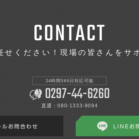
C
O
N
T
A
C
T
任せください！現場の皆さんをサ
24時間365日対応可能
0297-44-6260
直通：080-1333-9094