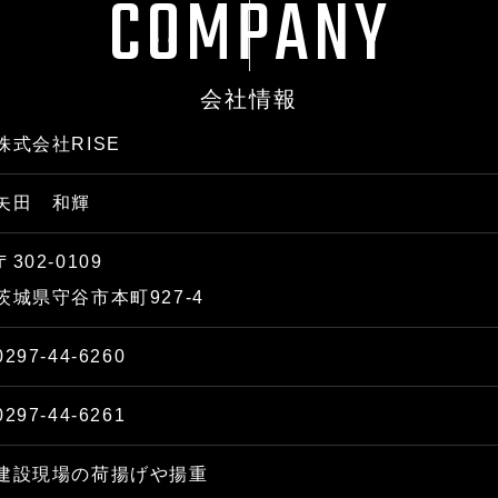
C
O
M
P
A
N
Y
会社情報
株式会社RISE
矢田 和輝
〒302-0109
茨城県守谷市本町927-4
0297-44-6260
0297-44-6261
建設現場の荷揚げや揚重