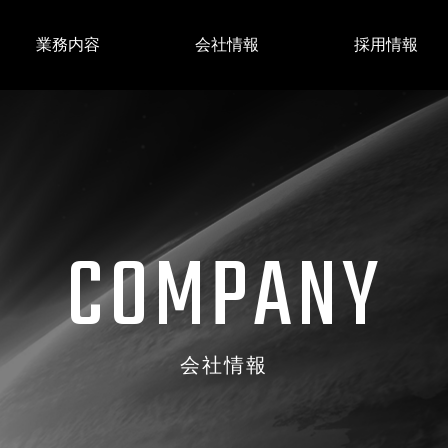
業務内容
会社情報
採用情報
依頼の流れ
代表挨拶
作業の流れ
会社概要
C
O
M
P
A
N
Y
会社情報