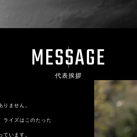
M
E
S
S
A
G
E
代表挨拶
ありません。
、ライズはこのたった
っています。