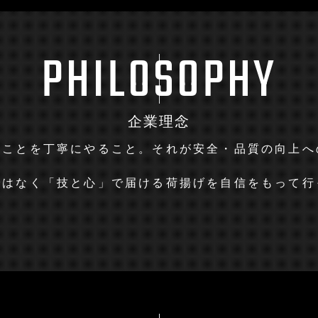
P
H
I
L
O
S
O
P
H
Y
企業理念
のことを丁寧にやること。それが安全・品質の向上へ
ではなく「技と心」で届ける荷揚げを自信をもって行